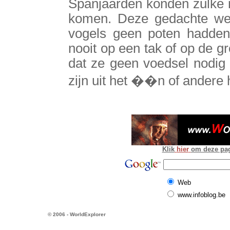
Spanjaarden konden zulke m
komen. Deze gedachte wer
vogels geen poten hadden
nooit op een tak of op de 
dat ze geen voedsel nodig
zijn uit het ��n of andere 
Klik
hier
om deze pagi
Web
www.infoblog.be
© 2006 - WorldExplorer