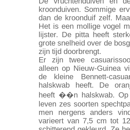
De vruchtenduiven en de
kroonduiven. Sommige erva
dan de kroonduif zelf. Maar
Het is een mollige vogel me
lijster. De pitta heeft st
grote snelheid over de bosg
zijn tijd doorbrengt.
Er zijn twee casuarisso
alleen op Nieuw-Guinea vi
de kleine Bennett-casua
halskwab heeft. De oranj
heeft ��n halskwab. Op
leven zes soorten spechtpa
men nergens anders vind
varieert van 7,5 cm tot 1
schitterend gekleurd. Ze 