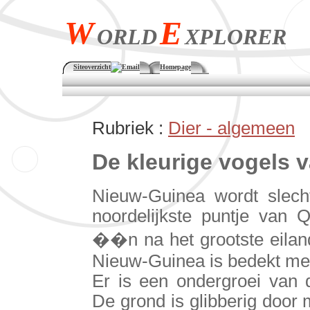
W
E
ORLD
XPLORER
Siteoverzicht
Email
Homepage
Rubriek :
Dier - algemeen
De kleurige vogels 
Nieuw-Guinea wordt slech
noordelijkste puntje van 
��n na het grootste eiland
Nieuw-Guinea is bedekt met
Er is een ondergroei van d
De grond is glibberig door