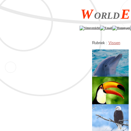
W
E
ORLD
Siteoverzicht
Email
Homepage
Rubriek :
Vissen