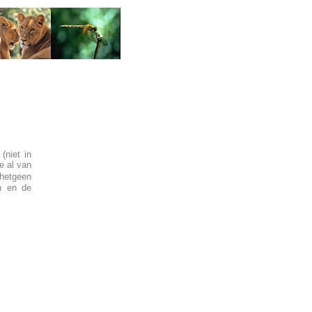
(niet in
e al van
hetgeen
n en de