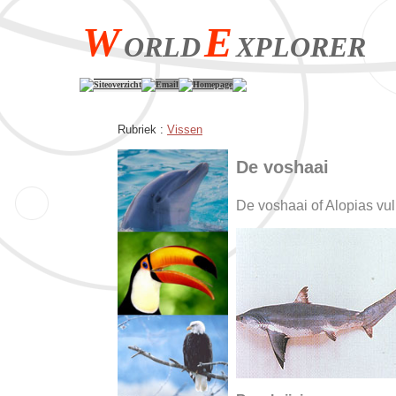
W
E
ORLD
XPLORER
Siteoverzicht
Email
Homepage
Rubriek :
Vissen
De voshaai
De voshaai of Alopias vul