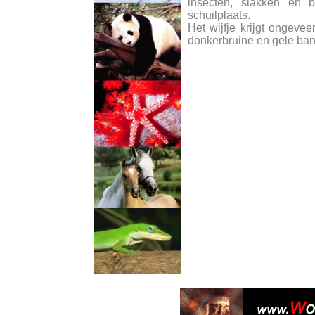
insecten, slakken en b
schuilplaats.
Het wijfje krijgt ongevee
donkerbruine en gele ba