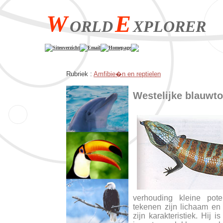
W
E
ORLD
XPLORER
Siteoverzicht
Email
Homepage
Rubriek :
Amfibie�n en reptielen
Westelijke blauwt
verhouding kleine po
tekenen zijn lichaam en
zijn karakteristiek. Hij 