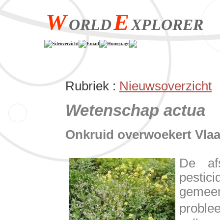
W
E
ORLD
XPLORER
Siteoverzicht
Email
Homepage
Rubriek :
Nieuwsoverzicht
Wetenschap actua
Onkruid overwoekert Vla
De af
pesti
gemee
proble