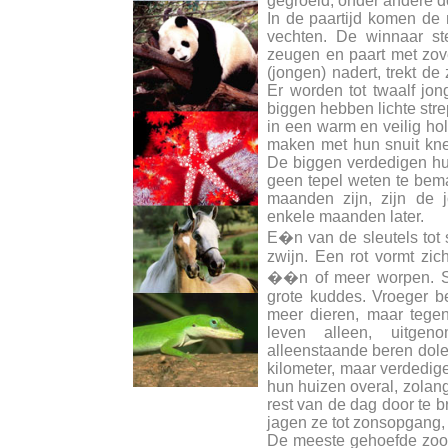
gegroeid, onder andere d
In de paartijd komen de 
vechten. De winnaar s
zeugen en paart met zov
(jongen) nadert, trekt de
Er worden tot twaalf jo
biggen hebben lichte str
in een warm en veilig ho
maken met hun snuit kne
De biggen verdedigen hun 
geen tepel weten te bema
maanden zijn, zijn de 
enkele maanden later.
E�n van de sleutels tot s
zwijn. Een rot vormt zi
��n of meer worpen. Som
grote kuddes. Vroeger b
meer dieren, maar tegen
leven alleen, uitge
alleenstaande beren dole
kilometer, maar verdedige
hun huizen overal, zola
rest van de dag door te 
jagen ze tot zonsopgang,
De meeste gehoefde zoog