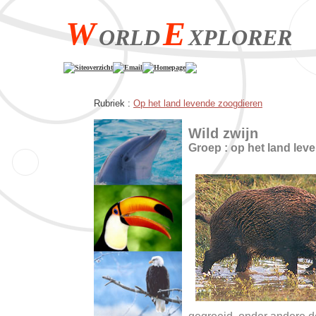
W
E
ORLD
XPLORER
Siteoverzicht
Email
Homepage
Rubriek :
Op het land levende zoogdieren
Wild zwijn
Groep : op het land lev