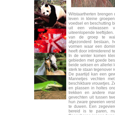
Witstaartherten brengen 
leven in kleine groepen
voedsel en beschutting bi
uit een volwassen v
uiteenlopende leeftijden
van de groep te wak
afgezonderd bestaan, 
vormen waar een domina
heeft door intimiderend te
In de winter komen kle
gebieden met goede besc
beide seksen en allerlei l
sterk te staan tegenover 
De paartijd kan een gewel
Mannetjes vechten me
beschikbare vrouwtjes. Ze
en plassen in holtes o
trekken en andere man
gevechten uit tussen tw
hun zware geweien verst
te duwen. Een zegeviere
bereid is te paren, 