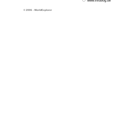
www.infoblog.be
© 2006 - WorldExplorer