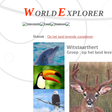
W
E
ORLD
XPLORER
Siteoverzicht
Email
Homepage
Rubriek :
Op het land levende zoogdieren
Witstaarthert
Groep : op het land lev