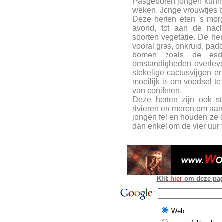
Pasgeboren jongen kunne
weken. Jonge vrouwtjes bl
Deze herten eten 's mo
avond, tot aan de nach
soorten vegetatie. De he
vooral gras, onkruid, pa
bomen zoals de esdo
omstandigheden overleve
stekelige cactusvijgen e
moeilijk is om voedsel te
van coniferen.
Deze herten zijn ook s
rivieren en meren om aa
jongen fel en houden ze
dan enkel om de vier uur 
Klik
hier
om deze pagi
Web