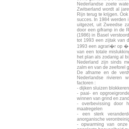
Nederlandse zoete wate
Zwitserland wordt al ja
Rijn terug te krijgen. Oo
succes. In 1984 werden i
uitgezet, uit Zweedse z
door een giframp in de 
(1986) in Basel verstoor
tot 1993 een zijtak van d
1993 een agrari�r op ��
van een totale mislukkin
het plan als zodanig al b
Nederland zijn sinds m
zalm en van de zeeforel 
De afname en de verdwi
Nederlandse rivieren 
factoren :
- dijken sluizen blokkere
- paai- en opgroeigrond
winnen van grind en zan
- overbevissing door h
maatregelen
- een sterk verander
anorganische verontreini
- opwarming van onze 