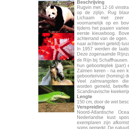
Beschrijving
Rugvin met 12-16 vinstr
op de zijlijn. Rug blauw
Lichaam met zeer ve
voornamelijk op en bove
tijdens het paaien varie
eerste kieuwboog. Boven
achterrand van de ogen. 
naar achteren geteld) tusse
In 1957 werden de laats
Deze zogenaamde Rijnzal
de Rijn bij Schaffhausen
hun geboorteplek (parr) e
Zalmen keren - na een kor
geboorterivier (homing) d
Veel zalmvangsten di
worden gemeld, betreffe
Scandinavische kwekerij
Lengte
150 cm, door de wet besc
Verspreiding
Noord-Atlantische Oc
Nederlandse kust spo
exemplaren zijn afkomst
soms gemerkt. De natuurlij