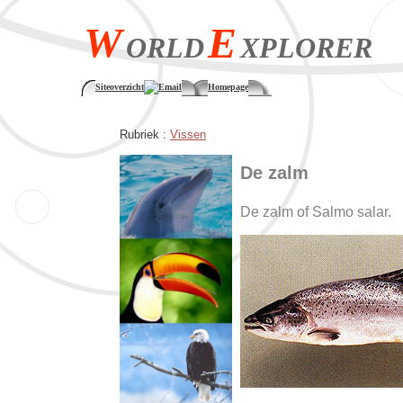
W
E
ORLD
XPLORER
Siteoverzicht
Email
Homepage
Rubriek :
Vissen
De zalm
De zalm of Salmo salar.