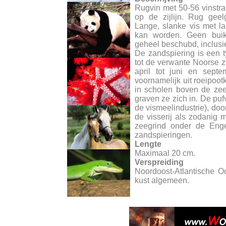
Rugvin met 50-56 vinstr
op de zijlijn. Rug geel
Lange, slanke vis met l
kan worden. Geen buikv
geheel beschubd, inclusie
De zandspiering is een t
tot de verwante Noorse za
april tot juni en sept
voornamelijk uit roeipoo
in scholen boven de ze
graven ze zich in. De puf
de vismeelindustrie), do
de visserij als zodanig
zeegrind onder de Enge
zandspieringen.
Lengte
Maximaal 20 cm.
Verspreiding
Noordoost-Atlantische 
kust algemeen.