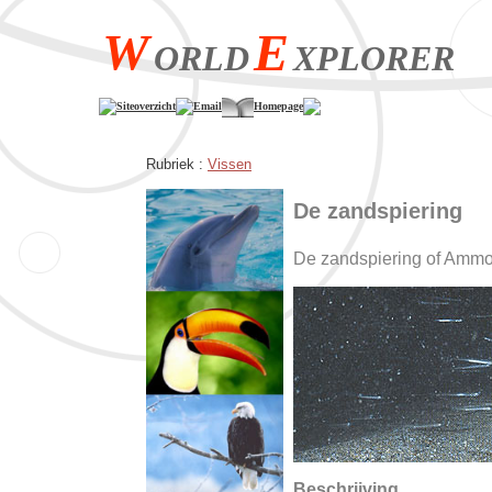
W
E
ORLD
XPLORER
Siteoverzicht
Email
Homepage
Rubriek :
Vissen
De zandspiering
De zandspiering of Ammo
Beschrijving