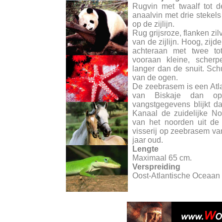
Rugvin met twaalf tot der
anaalvin met drie stekels
op de zijlijn.
Rug grijsroze, flanken zil
van de zijlijn. Hoog, zij
achteraan met twee tot
vooraan kleine, scherp
langer dan de snuit. Sc
van de ogen.
De zeebrasem is een Atla
van Biskaje dan op 
vangstgegevens blijkt d
Kanaal de zuidelijke No
van het noorden uit de
visserij op zeebrasem v
jaar oud.
Lengte
Maximaal 65 cm.
Verspreiding
Oost-Atlantische Oceaan