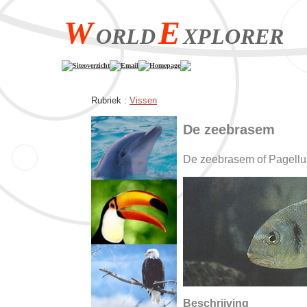
W
E
ORLD
XPLORER
Siteoverzicht
Email
Homepage
Rubriek :
Vissen
De zeebrasem
De zeebrasem of Pagellu
Beschrijving