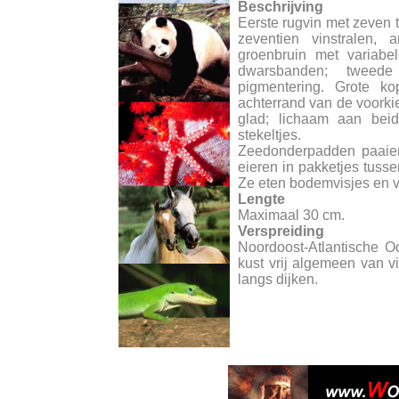
Beschrijving
Eerste rugvin met zeven to
zeventien vinstralen, 
groenbruin met variabe
dwarsbanden; tweede
pigmentering. Grote k
achterrand van de voorkie
glad; lichaam aan beide
stekeltjes.
Zeedonderpadden paaien
eieren in pakketjes tuss
Ze eten bodemvisjes en vr
Lengte
Maximaal 30 cm.
Verspreiding
Noordoost-Atlantische 
kust vrij algemeen van vi
langs dijken.