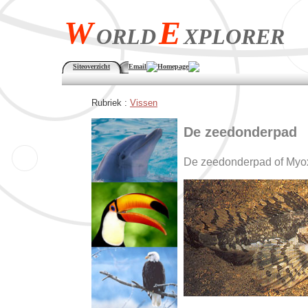
W
E
ORLD
XPLORER
Siteoverzicht
Email
Homepage
Rubriek :
Vissen
De zeedonderpad
De zeedonderpad of Myox