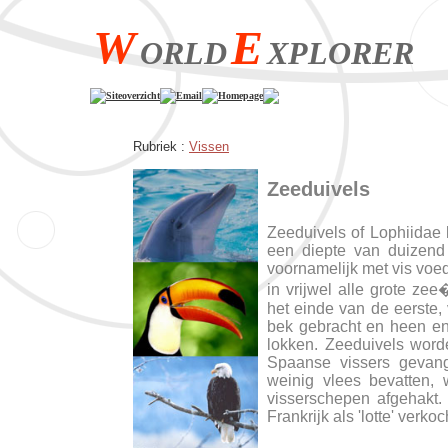
W
E
ORLD
XPLORER
Siteoverzicht
Email
Homepage
Rubriek :
Vissen
Zeeduivels
Zeeduivels of Lophiidae
een diepte van duizend
voornamelijk met vis voed
in vrijwel alle grote z
het einde van de eerste, 
bek gebracht en heen e
lokken. Zeeduivels word
Spaanse vissers gevan
weinig vlees bevatten,
visserschepen afgehakt.
Frankrijk als 'lotte' verkoc