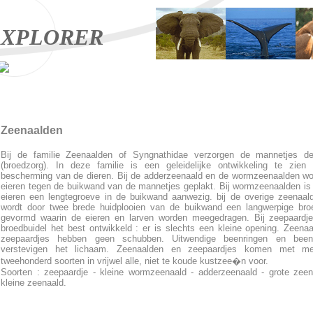
XPLORER
Zeenaalden
Bij de familie Zeenaalden of Syngnathidae verzorgen de mannetjes de
(broedzorg). In deze familie is een geleidelijke ontwikkeling te zien
bescherming van de dieren. Bij de adderzeenaald en de wormzeenaalden w
eieren tegen de buikwand van de mannetjes geplakt. Bij wormzeenaalden is
eieren een lengtegroeve in de buikwand aanwezig. bij de overige zeenaal
wordt door twee brede huidplooien van de buikwand een langwerpige bro
gevormd waarin de eieren en larven worden meegedragen. Bij zeepaardje
broedbuidel het best ontwikkeld : er is slechts een kleine opening. Zeena
zeepaardjes hebben geen schubben. Uitwendige beenringen en beenp
verstevigen het lichaam. Zeenaalden en zeepaardjes komen met m
tweehonderd soorten in vrijwel alle, niet te koude kustzee�n voor.
Soorten : zeepaardje - kleine wormzeenaald - adderzeenaald - grote zee
kleine zeenaald.