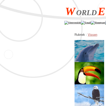
W
E
ORLD
Siteoverzicht
Email
Homepage
Rubriek :
Vissen