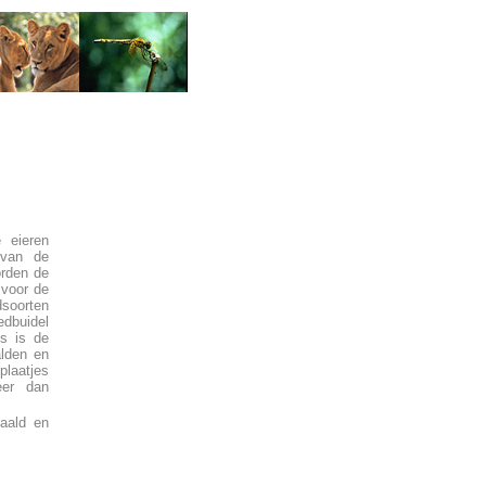
 eieren
 van de
orden de
 voor de
dsoorten
edbuidel
s is de
alden en
laatjes
eer dan
naald en