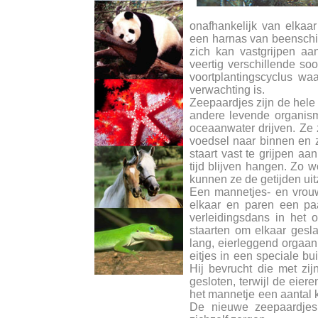
onafhankelijk van elkaa
een harnas van beenschil
zich kan vastgrijpen aa
veertig verschillende so
voortplantingscyclus waa
verwachting is.
Zeepaardjes zijn de hele
andere levende organis
oceaanwater drijven. Ze
voedsel naar binnen en 
staart vast te grijpen a
tijd blijven hangen. Zo 
kunnen ze de getijden uitz
Een mannetjes- en vrouw
elkaar en paren een paa
verleidingsdans in het 
staarten om elkaar gesl
lang, eierleggend orgaan
eitjes in een speciale bu
Hij bevrucht die met zi
gesloten, terwijl de eier
het mannetje een aantal k
De nieuwe zeepaardjes 