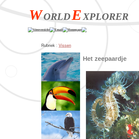
W
E
ORLD
XPLORER
Siteoverzicht
Email
Homepage
Rubriek :
Vissen
Het zeepaardje