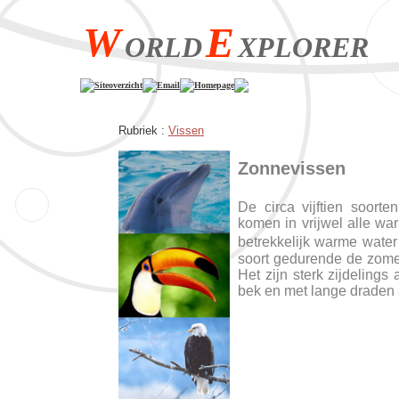
W
E
ORLD
XPLORER
Siteoverzicht
Email
Homepage
Rubriek :
Vissen
Zonnevissen
De circa vijftien soort
komen in vrijwel alle wa
betrekkelijk warme wate
soort gedurende de zome
Het zijn sterk zijdelings
bek en met lange draden 