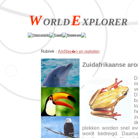
W
E
ORLD
XPLORER
Siteoverzicht
Email
Homepage
Rubriek :
Amfibie�n en reptielen
Zuidafrikaanse aro
D
m
v
D
b
l
h
z
d
plekken worden snel ev
wordt bedreigd. Daarna