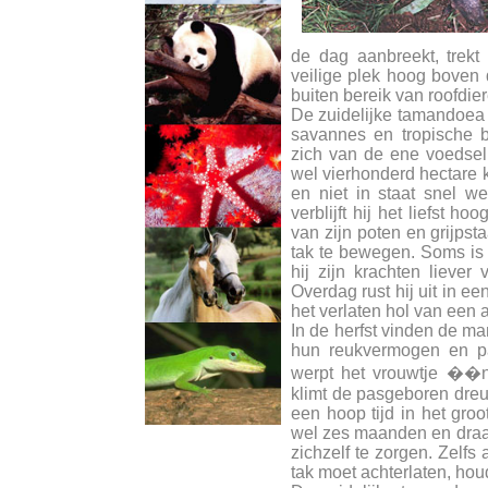
de dag aanbreekt, trek
veilige plek hoog boven 
buiten bereik van roofdie
De zuidelijke tamandoea b
savannes en tropische b
zich van de ene voedsel
wel vierhonderd hectare k
en niet in staat snel w
verblijft hij het liefst 
van zijn poten en grijpst
tak te bewegen. Soms is 
hij zijn krachten liever
Overdag rust hij uit in e
het verlaten hol van een a
In de herfst vinden de ma
hun reukvermogen en pa
werpt het vrouwtje ��n 
klimt de pasgeboren dre
een hoop tijd in het gr
wel zes maanden en draagt
zichzelf te zorgen. Zelfs
tak moet achterlaten, hou