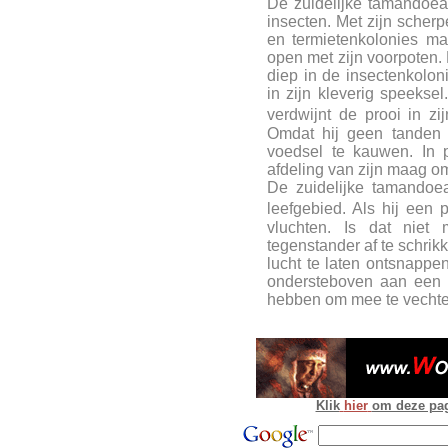
De zuidelijke tamandoea 
insecten. Met zijn scher
en termietenkolonies ma
open met zijn voorpoten. 
diep in de insectenkoloni
in zijn kleverig speeksel
verdwijnt de prooi in z
Omdat hij geen tanden h
voedsel te kauwen. In p
afdeling van zijn maag om
De zuidelijke tamandoea 
leefgebied. Als hij een 
vluchten. Is dat niet 
tegenstander af te schri
lucht te laten ontsnappen
ondersteboven aan een t
hebben om mee te vechte
Klik
hier
om deze pagi