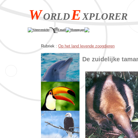
W
E
ORLD
XPLORER
Siteoverzicht
Email
Homepage
Rubriek :
Op het land levende zoogdieren
De zuidelijke tam