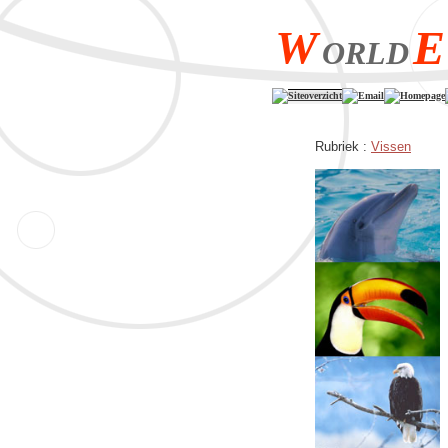
W
E
ORLD
Siteoverzicht
Email
Homepage
Rubriek :
Vissen