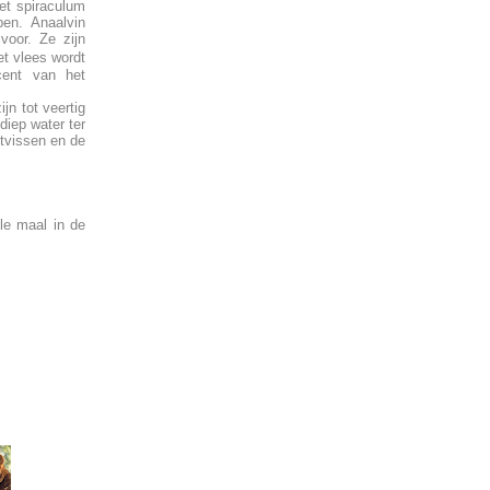
Het spiraculum
pen. Anaalvin
voor. Ze zijn
t vlees wordt
cent van het
jn tot veertig
diep water ter
ktvissen en de
le maal in de