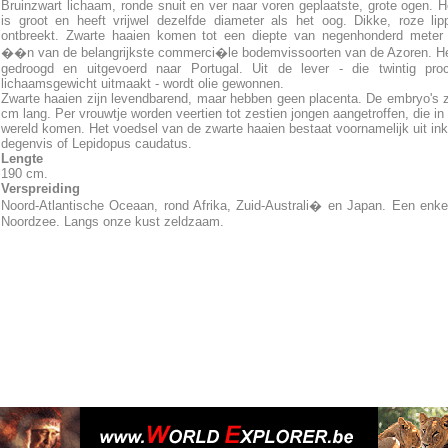
Bruinzwart lichaam, ronde snuit en ver naar voren geplaatste, grote ogen. 
is groot en heeft vrijwel dezelfde diameter als het oog. Dikke, roze lip
ontbreekt. Zwarte haaien komen tot een diepte van negenhonderd meter 
��n van de belangrijkste commerci�le bodemvissoorten van de Azoren. He
gedroogd en uitgevoerd naar Portugal. Uit de lever - die twintig pro
lichaamsgewicht uitmaakt - wordt olie gewonnen.
Zwarte haaien zijn levendbarend, maar hebben geen placenta. De embryo's zi
cm lang. Per vrouwtje worden veertien tot zestien jongen aangetroffen, die in 
wereld komen. Het voedsel van de zwarte haaien bestaat voornamelijk uit in
degenvis of Lepidopus caudatus.
Lengte
190 cm.
Verspreiding
Noord-Atlantische Oceaan, rond Afrika, Zuid-Australi� en Japan. Een enke
Noordzee. Langs onze kust zeldzaam.