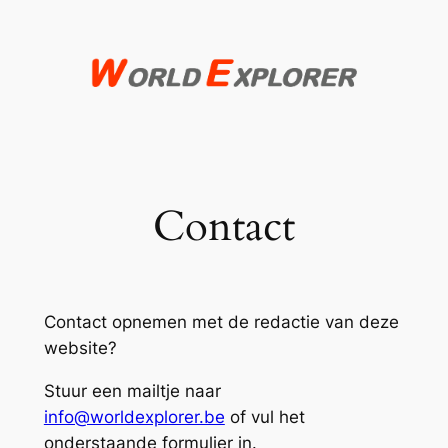
Spring
naar
de
inhoud
Contact
Contact opnemen met de redactie van deze
website?
Stuur een mailtje naar
info@worldexplorer.be
of vul het
onderstaande formulier in.