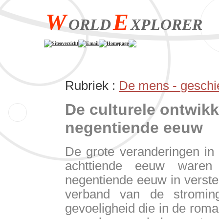
W
E
ORLD
XPLORER
Siteoverzicht
Email
Homepage
Rubriek :
De mens -
geschi
De culturele ontwikk
negentiende eeuw
De grote veranderingen in
achttiende eeuw waren
negentiende eeuw in verste
verband van de stromi
gevoeligheid die in de roman