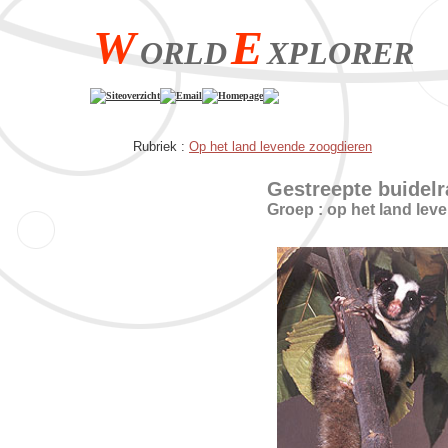
W
E
ORLD
XPLORER
Siteoverzicht
Email
Homepage
Rubriek :
Op het land levende zoogdieren
Gestreepte buidelr
Groep : op het land lev