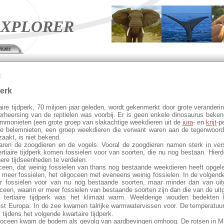
XPLORER
page
e
perk
aire tijdperk, 70 miljoen jaar geleden, wordt gekenmerkt door grote veranderi
erheersing van de reptielen was voorbij. Er is geen enkele dinosaurus bekend
ammonieten (een grote groep van slakachtige weekdieren uit de
jura
- en
krijt
-p
 de belemnieten, een groep weekdieren die verwant waren aan de tegenwoordi
zaakt, is niet bekend.
ren de zoogdieren en de vogels. Vooral de zoogdieren namen sterk in ver
tertiaire tijdperk komen fossielen voor van soorten, die nu nog bestaan. Hier
einere tijdseenheden te verdelen.
oceen, dat weinig fossielen van thans nog bestaande weekdieren heeft opgel
meer fossielen, het oligoceen met eveneens weinig fossielen. In de volgend
 fossielen voor van nu nog bestaande soorten, maar minder dan van uit
oceen, waarin er meer fossielen van bestaande soorten zijn dan die van de uit
tertiaire tijdperk was het klimaat warm. Weelderige wouden bedekten 
st Europa. In de zee kwamen talrijke warmwatervissen voor. De temperatuur
, tijdens het volgende kwartaire tijdperk.
ecoceen kwam de bodem als gevolg van aardbevingen omhoog. De rotsen in 