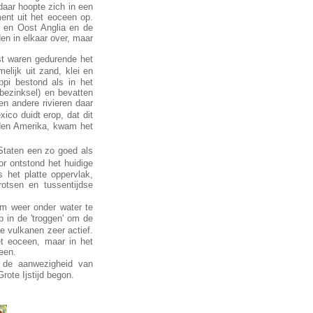
daar hoopte zich in een
ment uit het eoceen op.
n en Oost Anglia en de
en in elkaar over, maar
ust waren gedurende het
lijk uit zand, klei en
ippi bestond als in het
bezinksel) en bevatten
 en andere rivieren daar
ico duidt erop, dat dit
dden Amerika, kwam het
Staten een zo goed als
 ontstond het huidige
 het platte oppervlak,
otsen en tussentijdse
 weer onder water te
p in de 'troggen' om de
 vulkanen zeer actief.
t eoceen, maar in het
een.
t de aanwezigheid van
rote Ijstijd begon.