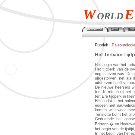
W
E
ORLD
Siteoverzicht
Email
Home
Rubriek :
Paleontologi
Het Tertiaire Tijd
Het begin van het terti
Het tijdperk van de ov
nog in leven was. De 
uitgestorven, net als
uitsterven heeft veroor
De nieuwe heersers wa
toe. In rotsen uit het 
tertiaire tijdperk in kl
Het oudst is het pale
eoceen met nauwelijks 
komen weliswaar meer
Tenslotte komt het pli
Gedurende het ganse 
Brittanni� en Noordwe
het begin van de ijstijd
In het begin van het 