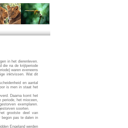
ngen in het dierenleven.
 die na de krijtperiode
eriode) waren eveneens
ge inktvissen. Wat dit
scheidenheid en aantal
door is men in staat het
everd. Daarna komt het
e periode, het mioceen,
gestorven exemplaren.
gestorven soorten.
het grootste deel van
 begon pas te dalen in
Midden Engeland werden