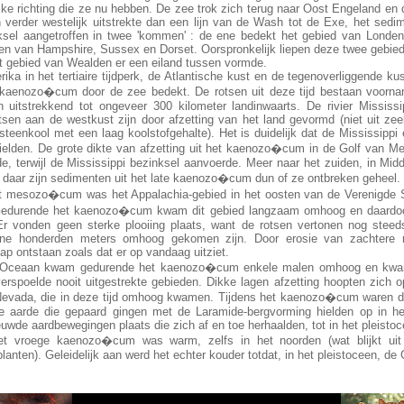
ijke richting die ze nu hebben. De zee trok zich terug naar Oost Engeland en 
 verder westelijk uitstrekte dan een lijn van de Wash tot de Exe, het sedi
ksel aangetroffen in twee 'kommen' : de ene bedekt het gebied van Londe
en van Hampshire, Sussex en Dorset. Oorspronkelijk liepen deze twee gebied
et gebied van Wealden er een eiland tussen vormde.
ika in het tertiaire tijdperk, de Atlantische kust en de tegenoverliggende k
 kaenozo�cum door de zee bedekt. De rotsen uit deze tijd bestaan voorname
ch uitstrekkend tot ongeveer 300 kilometer landinwaarts. De rivier Mississ
tsen aan de westkust zijn door afzetting van het land gevormd (niet uit zee
 steenkool met een laag koolstofgehalte). Het is duidelijk dat de Mississippi
elden. De grote dikte van afzetting uit het kaenozo�cum in de Golf van Mex
e, terwijl de Mississippi bezinksel aanvoerde. Meer naar het zuiden, in Mi
 daar zijn sedimenten uit het late kaenozo�cum dun of ze ontbreken geheel.
t mesozo�cum was het Appalachia-gebied in het oosten van de Verenigde 
. Gedurende het kaenozo�cum kwam dit gebied langzaam omhoog en daardoor
Er vonden geen sterke plooiing plaats, want de rotsen vertonen nog steeds
ne honderden meters omhoog gekomen zijn. Door erosie van zachtere r
hap ontstaan zoals dat er op vandaag uitziet.
le Oceaan kwam gedurende het kaenozo�cum enkele malen omhoog en kwam
rspoelde nooit uitgestrekte gebieden. Dikke lagen afzetting hoopten zich o
Nevada, die in deze tijd omhoog kwamen. Tijdens het kaenozo�cum waren de
 aarde die gepaard gingen met de Laramide-bergvorming hielden op in he
wde aardbewegingen plaats die zich af en toe herhaalden, tot in het pleistoc
het vroege kaenozo�cum was warm, zelfs in het noorden (wat blijkt ui
planten). Geleidelijk aan werd het echter kouder totdat, in het pleistoceen, de G