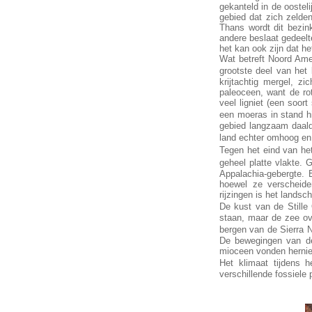
gekanteld in de oostel
gebied dat zich zelden
Thans wordt dit bezin
andere beslaat gedeelt
het kan ook zijn dat h
Wat betreft Noord Amer
grootste deel van het
krijtachtig mergel, zi
paleoceen, want de ro
veel ligniet (een soort
een moeras in stand hi
gebied langzaam daald
land echter omhoog en
Tegen het eind van he
geheel platte vlakte
Appalachia-gebergte. 
hoewel ze verscheide
rijzingen is het landsc
De kust van de Stil
staan, maar de zee ove
bergen van de Sierra 
De bewegingen van de
mioceen vonden hernieu
Het klimaat tijdens 
verschillende fossiele 