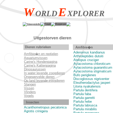
W
E
ORLD
XPLORER
Siteoverzicht
Email
Homepage
Uitgestorven 
Dieren rubrieken
Amfibie�n
Adenomus kandianus
Amfibie�n en reptielen
Arthroleptides dutoiti
Aquariumvissen
Atelopus cruciger
Carine's Hondenpagina
Aylacostoma chloroticum
Carine's Kattenpagina
Aylacostoma guaraniticum
Dinosaurussen
Aylacostoma stigmaticum
In water levende zoogdieren
Bufo periglenes
Ongewervelde dieren
Discoglossus nigriventer
Op land levende zoogdieren
Eleutherodactylus jasperi
Slangen
Litoria nyakalensis
Vissen
Partula dentifera
Vlinders
Partula faba
Vogels
Partula garretti
Partula hebe
Insecten
Partula labrusca
Acanthometropus pecatonica
Partula mirabilis
Agrotis crinigera
Partula mooreana