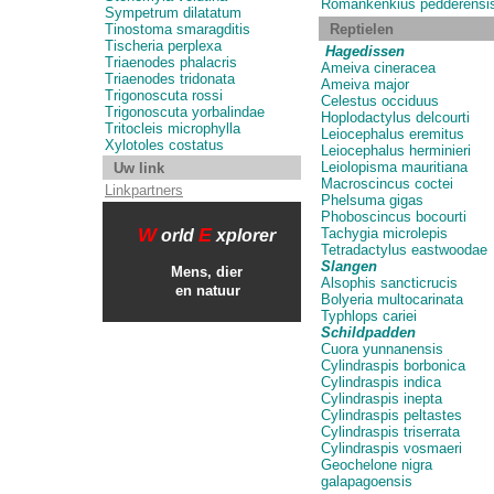
Romankenkius pedderensi
Sympetrum dilatatum
Tinostoma smaragditis
Reptielen
Tischeria perplexa
Hagedissen
Triaenodes phalacris
Ameiva cineracea
Triaenodes tridonata
Ameiva major
Trigonoscuta rossi
Celestus occiduus
Trigonoscuta yorbalindae
Hoplodactylus delcourti
Tritocleis microphylla
Leiocephalus eremitus
Xylotoles costatus
Leiocephalus herminieri
Leiolopisma mauritiana
Uw link
Macroscincus coctei
Linkpartners
Phelsuma gigas
Phoboscincus bocourti
W
E
Tachygia microlepis
orld
xplorer
Tetradactylus eastwoodae
Slangen
Mens, dier
Alsophis sancticrucis
en natuur
Bolyeria multocarinata
Typhlops cariei
Schildpadden
Cuora yunnanensis
Cylindraspis borbonica
Cylindraspis indica
Cylindraspis inepta
Cylindraspis peltastes
Cylindraspis triserrata
Cylindraspis vosmaeri
Geochelone nigra
galapagoensis