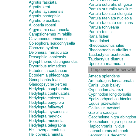
Agrotis fasciata
Partula suturalis strigosa
Agrotis kerri
Partula suturalis vexillum
Agrotis laysanensis
Partula taeniata elongata
Agrotis photophila
Partula taeniata nucleola
Agrotis procellaris
Partula taeniata simulans
Alloperla roberti
Partula tohiveana
Argyresthia castaneela
Partula tristis
Campsicnemus mirabilis
Rana fisheri
Clavicoccus erinaceus
Rana tlaloci
Coleophora leucochrysella
Rheobatrachus silus
Conozoa hyalina
Rheobatrachus vitellinus
Deloneura immaculata
Taudactylus acutirostris
Drosophila lanaiensis
Taudactylus diurnus
Dryophthorus distinguendus
Uperoleia marmorata
Dryotribus mimeticus
Uitgestorven in het wild
Ectodemia castaneae
Ectodemia phleophaga
Ameca splendens
Genophantis leahi
Ammotragus lervia ornata
Glaucopsyche xerces
Canis lupus baileyi
Hedylepta asaphrombra
Cyprinodon alvarezi
Hedylepta continuatalis
Cyprinodon longidorsalis
Hedylepta epicentra
Epalzeorhynchos bicolor
Hedylepta euryprora
Equus przewalskii
Hedylepta fullawayi
Gallirallus owstoni
Hedylepta laysanensis
Gazella saudiya
Hedylepta meyricki
Geochelone nigra abingdon
Hedylepta musicola
Geochelone nigra ephippi
Hedylepta telegrapha
Haplochromis lividus
Helicoverpa confusa
Labrochromis ishmaeli
Helicoverpa minuta
Leptogryllus deceptor