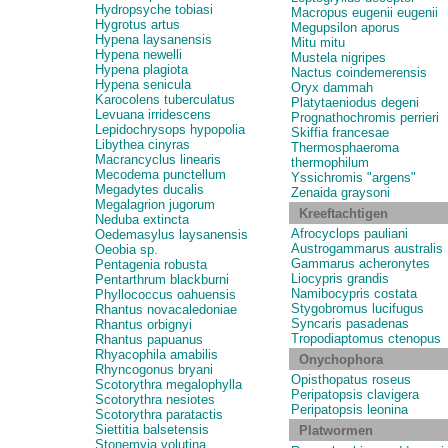
Hydropsyche tobiasi
Macropus eugenii eugenii
Hygrotus artus
Megupsilon aporus
Hypena laysanensis
Mitu mitu
Hypena newelli
Mustela nigripes
Hypena plagiota
Nactus coindemerensis
Hypena senicula
Oryx dammah
Karocolens tuberculatus
Platytaeniodus degeni
Levuana irridescens
Prognathochromis perrieri
Lepidochrysops hypopolia
Skiffia francesae
Libythea cinyras
Thermosphaeroma
Macrancyclus linearis
thermophilum
Mecodema punctellum
Yssichromis "argens"
Megadytes ducalis
Zenaida graysoni
Megalagrion jugorum
Kreeftachtigen
Neduba extincta
Afrocyclops pauliani
Oedemasylus laysanensis
Austrogammarus australis
Oeobia sp.
Gammarus acheronytes
Pentagenia robusta
Liocypris grandis
Pentarthrum blackburni
Namibocypris costata
Phyllococcus oahuensis
Stygobromus lucifugus
Rhantus novacaledoniae
Syncaris pasadenas
Rhantus orbignyi
Tropodiaptomus ctenopus
Rhantus papuanus
Rhyacophila amabilis
Onychophora
Rhyncogonus bryani
Opisthopatus roseus
Scotorythra megalophylla
Peripatopsis clavigera
Scotorythra nesiotes
Peripatopsis leonina
Scotorythra paratactis
Siettitia balsetensis
Platwormen
Stonemyia volutina