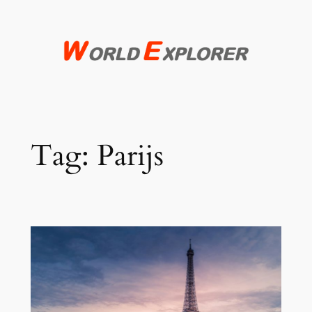
Spring
naar
de
inhoud
Tag:
Parijs