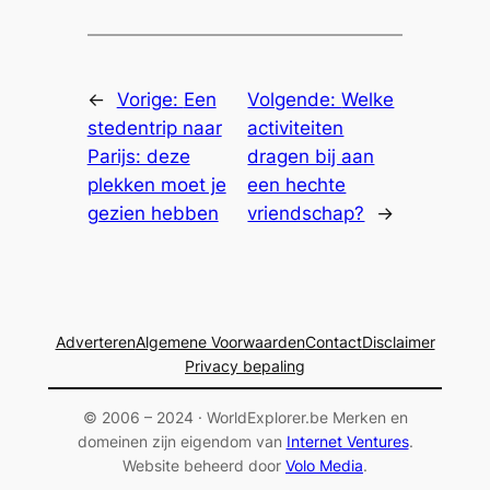
←
Vorige:
Een
Volgende:
Welke
stedentrip naar
activiteiten
Parijs: deze
dragen bij aan
plekken moet je
een hechte
gezien hebben
vriendschap?
→
Adverteren
Algemene Voorwaarden
Contact
Disclaimer
Privacy bepaling
© 2006 – 2024 · WorldExplorer.be Merken en
domeinen zijn eigendom van
Internet Ventures
.
Website beheerd door
Volo Media
.