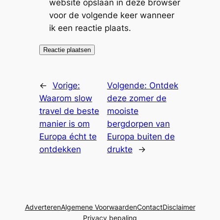
website opslaan in deze browser
voor de volgende keer wanneer
ik een reactie plaats.
←
Vorige:
Volgende:
Ontdek
Waarom slow
deze zomer de
travel de beste
mooiste
manier is om
bergdorpen van
Europa écht te
Europa buiten de
ontdekken
drukte
→
Adverteren
Algemene Voorwaarden
Contact
Disclaimer
Privacy bepaling