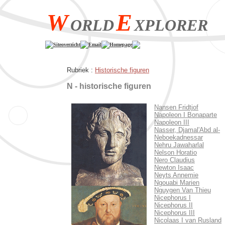
W
E
ORLD
XPLORER
Siteoverzicht
Email
Homepage
Rubriek :
Historische figuren
N - historische figuren
Nansen Fridtjof
Napoleon I Bonaparte
Napoleon III
Nasser, Djamal'Abd al-
Neboekadnessar
Nehru Jawaharlal
Nelson Horatio
Nero Claudius
Newton Isaac
Neyts Annemie
Ngouabi Marien
Nguygen Van Thieu
Nicephorus I
Nicephorus II
Nicephorus III
Nicolaas I van Rusland