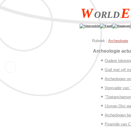
W
E
ORLD
Siteoverzicht
Email
Homepage
Rubriek :
Archeologie
Archeologie act
Oudere tekenin
Graf met vijf 
Archeologen ont
Voorvader van 
"Toetanchamon 
IJsman Otzi was
Archeologen be
Piramide van C