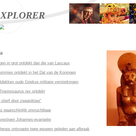
XPLORER
ua
gen in grot ontdekt dan die van Lascaux
mummies ontdekt in het Dal van de Koningen
dekken oude Griekse militaire versterkingen
Tirannosaurus rex ontdekt
stierf door zwaardslag"
 waarschijnlijk onvruchtbaar
vestigen Johannes-evangelie
heops ontsnapte twee eeuwen geleden aan afbraak