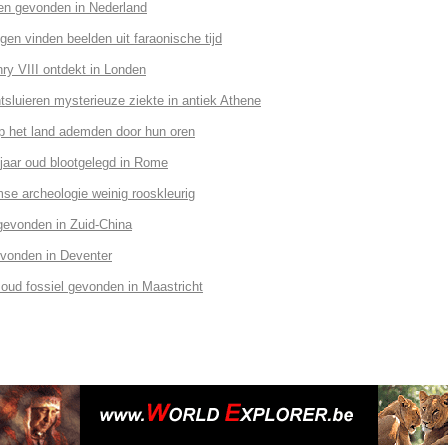
nen gevonden in Nederland
gen vinden beelden uit faraonische tijd
ry VIII ontdekt in Londen
sluieren mysterieuze ziekte in antiek Athene
op het land ademden door hun oren
jaar oud blootgelegd in Rome
se archeologie weinig rooskleurig
evonden in Zuid-China
vonden in Deventer
 oud fossiel gevonden in Maastricht