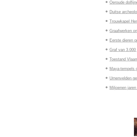
Oeroude dolfij
Duitse archeolo
Trouwkapel Hen
Graafwerken ont
Eerste dieren 
Graf van 3.000 
Toestand Vlaam
Maya-tempels g
Urnenvelden ge
Miljoenen jaren