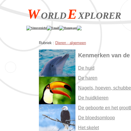
W
E
ORLD
XPLORER
Siteoverzicht
Email
Homepage
Rubriek :
Dieren - algemeen
Kenmerken van de
De huid
De haren
Nagels, hoeven, schubbe
De huidklieren
De geboorte en het groo
De bloedsomloop
Het skelet