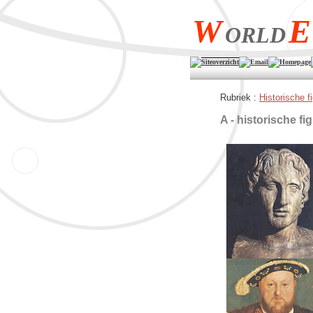
W
E
ORLD
Siteoverzicht
Email
Homepage
Rubriek :
Historische f
A - historische fi