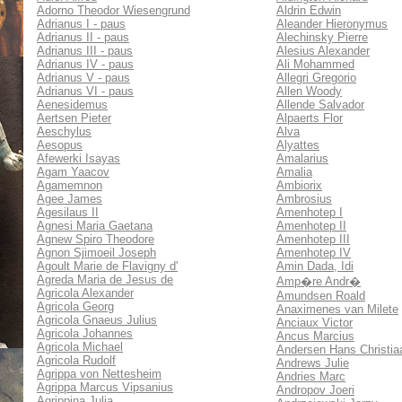
Adorno Theodor Wiesengrund
Aldrin Edwin
Adrianus I - paus
Aleander Hieronymus
Adrianus II - paus
Alechinsky Pierre
Adrianus III - paus
Alesius Alexander
Adrianus IV - paus
Ali Mohammed
Adrianus V - paus
Allegri Gregorio
Adrianus VI - paus
Allen Woody
Aenesidemus
Allende Salvador
Aertsen Pieter
Alpaerts Flor
Aeschylus
Alva
Aesopus
Alyattes
Afewerki Isayas
Amalarius
Agam Yaacov
Amalia
Agamemnon
Ambiorix
Agee James
Ambrosius
Agesilaus II
Amenhotep I
Agnesi Maria Gaetana
Amenhotep II
Agnew Spiro Theodore
Amenhotep III
Agnon Sjimoeil Joseph
Amenhotep IV
Agoult Marie de Flavigny d'
Amin Dada, Idi
Agreda Maria de Jesus de
Amp�re Andr�
Agricola Alexander
Amundsen Roald
Agricola Georg
Anaximenes van Milete
Agricola Gnaeus Julius
Anciaux Victor
Agricola Johannes
Ancus Marcius
Agricola Michael
Andersen Hans Christia
Agricola Rudolf
Andrews Julie
Agrippa von Nettesheim
Andries Marc
Agrippa Marcus Vipsanius
Andropov Joeri
Agrippina Julia