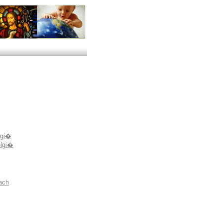
lgi�
elgi�
ach