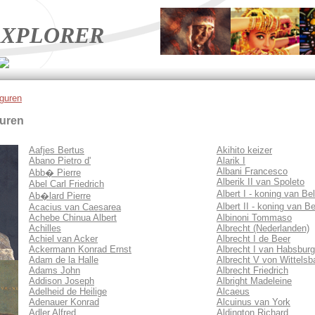
XPLORER
iguren
guren
Aafjes Bertus
Akihito keizer
Abano Pietro d'
Alarik I
Albani Francesco
Abb� Pierre
Alberik II van Spoleto
Abel Carl Friedrich
Albert I - koning van Be
Ab�lard Pierre
Albert II - koning van B
Acacius van Caesarea
Achebe Chinua Albert
Albinoni Tommaso
Achilles
Albrecht (Nederlanden)
Achiel van Acker
Albrecht I de Beer
Ackermann Konrad Ernst
Albrecht I van Habsburg
Adam de la Halle
Albrecht V von Wittelsb
Adams John
Albrecht Friedrich
Addison Joseph
Albright Madeleine
Adelheid de Heilige
Alcaeus
Adenauer Konrad
Alcuinus van York
Adler Alfred
Aldington Richard